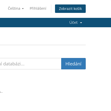
Čeština
Přihlášení
Zobrazit košík
Účet
...