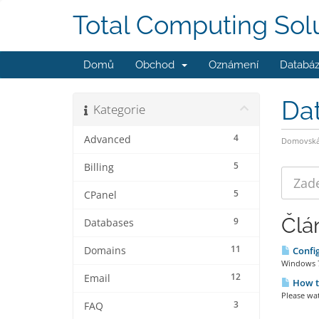
Total Computing Sol
Domů
Obchod
Oznámení
Databáz
Da
Kategorie
4
Advanced
Domovská 
5
Billing
5
CPanel
Člá
9
Databases
11
Domains
Config
Windows 7 
12
Email
How to
Please wat
3
FAQ