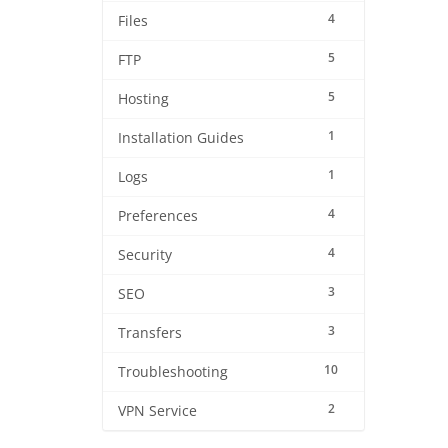
4
Files
5
FTP
5
Hosting
1
Installation Guides
1
Logs
4
Preferences
4
Security
3
SEO
3
Transfers
10
Troubleshooting
2
VPN Service