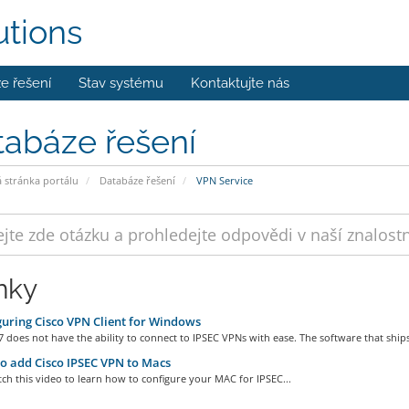
utions
e řešení
Stav systému
Kontaktujte nás
tabáze řešení
stránka portálu
Databáze řešení
VPN Service
nky
uring Cisco VPN Client for Windows
does not have the ability to connect to IPSEC VPNs with ease. The software that ships
 add Cisco IPSEC VPN to Macs
ch this video to learn how to configure your MAC for IPSEC...