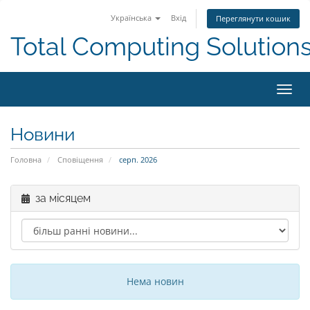
Українська
Вхід
Переглянути кошик
Total Computing Solution
Пере
наві
Новини
Головна
Сповіщення
серп. 2026
за місяцем
Нема новин