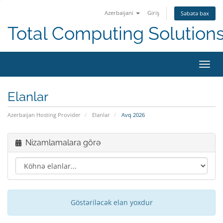
Azerbaijani
Giriş
Səbətə bax
Total Computing Solution
Naviq
keçid
Elanlar
Azerbaijan Hosting Provider
Elanlar
Avq 2026
Nizamlamalara görə
Göstəriləcək elan yoxdur