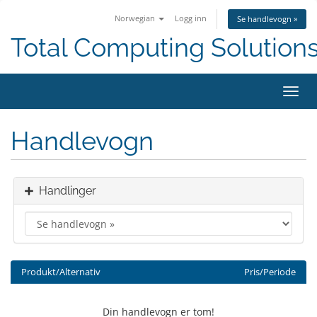
Norwegian
Logg inn
Se handlevogn »
Total Computing Solution
Bytt
navig
Handlevogn
Handlinger
Produkt/Alternativ
Pris/Periode
Din handlevogn er tom!