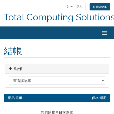
中文
登入
查看購物車
Total Computing Solution
切
換
導
結帳
覽
動作
產品/選項
價格/週期
您的購物車目前為空