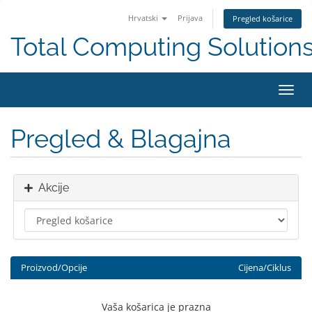
Hrvatski
Prijava
Pregled košarice
Total Computing Solution
Preba
navig
Pregled & Blagajna
Akcije
Proizvod/Opcije
Cijena/Ciklus
Vaša košarica je prazna