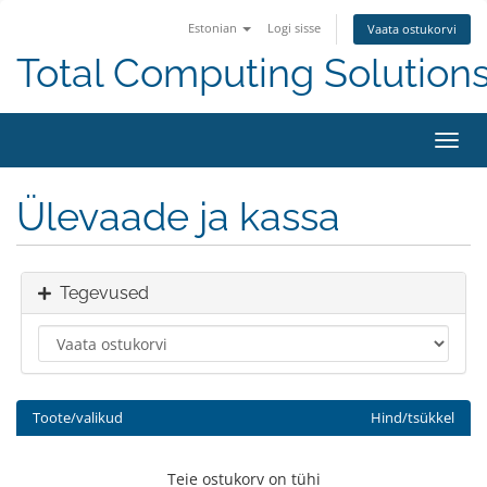
Estonian
Logi sisse
Vaata ostukorvi
Total Computing Solution
Lülit
navig
Ülevaade ja kassa
Tegevused
Toote/valikud
Hind/tsükkel
Teie ostukorv on tühi