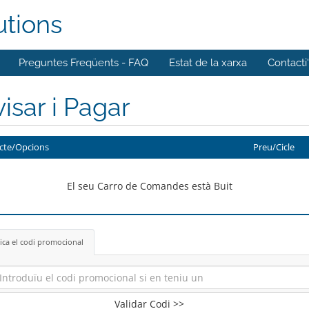
utions
Preguntes Freqüents - FAQ
Estat de la xarxa
Contacti
isar i Pagar
cte/Opcions
Preu/Cicle
El seu Carro de Comandes està Buit
ica el codi promocional
Validar Codi >>