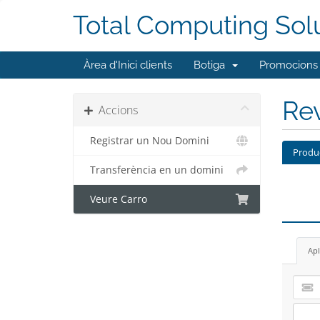
Total Computing Sol
Àrea d'Inici clients
Botiga
Promocions
Rev
Accions
Registrar un Nou Domini
Produ
Transferència en un domini
Veure Carro
Apl