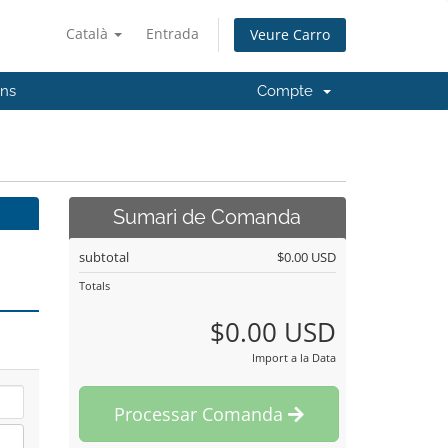
Català
Entrada
Veure Carro
'ns
Compte
Sumari de Comanda
subtotal
$0.00 USD
Totals
$0.00 USD
Import a la Data
Processar Comanda