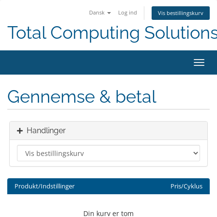
Dansk
Log ind
Vis bestillingskurv
Total Computing Solution
Skift
navig
Gennemse & betal
Handlinger
Produkt/Indstillinger
Pris/Cyklus
Din kurv er tom