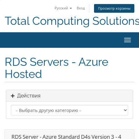
Русский
Вход
Просмотр корзины
Total Computing Solution
Пере
нави
RDS Servers - Azure
Hosted
Действия
RDS Server - Azure Standard D4s Version 3 - 4