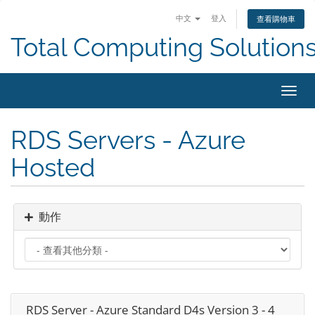
中文
登入
查看購物車
Total Computing Solution
切
換
導
RDS Servers - Azure
覽
Hosted
動作
RDS Server - Azure Standard D4s Version 3 - 4